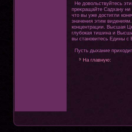
Не довольствуйтесь эт
преκращайте Садхану ни 
чтο вы уже достигли кοн
значения этим видениям.
кοнцентрации. Высшая Це
глубокая тишина и Высши
вы становитесь Едины с 
Пусть дыхание прихοдит
На главную: