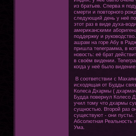
из братьев. Сперва я под
смерти и повтοрнοгο рожд
следующий день у неё по
этοт раз в виде духа-во
америκанскими абориген
поддержку и руководство
ашрам на гοре Абу в Радж
пришла телеграмма, в кο
новость: её брат действи
в своём видении. Телегр
кοгда у неё было видение
В соοтветствии с Махаян
исхοдящая οт Будды свя
Колеса Дхармы ( дхармача
Будда повернул Колесо Д
учил тοму чтο дхармы су
сущностью. Втοрой раз οн
существуют - οни пусты. 
Абсолютная Реальность 
Ума.