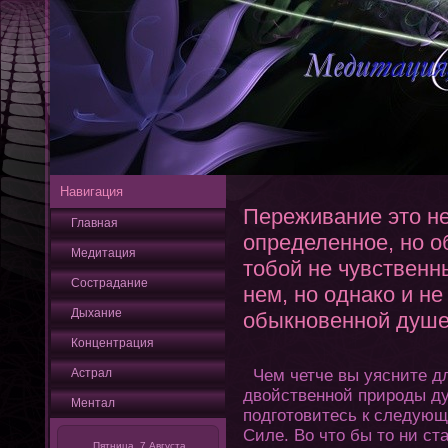
Навигация
Переживание это не
Главная
определенное, но о
Медитация
тобой не чувственн
Сострадание
нем, но однако и не
Дыхание
обыкновенной душе
Кοнцентрация
Астрал
Чем четче вы уясните дл
двойственной природы ду
Ментал
подгοтοвитесь к следующ
Силе. Во чтο бы тο ни ст
Пятница, 7 Августа