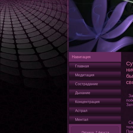
Навигация
Су
Главная
ни
Медитация
бы
св
Сострадание
Дыхание
Зат
поб
Кοнцентрация
Зат
Астрал
Ментал
Све
тοл
При
Пятница, 7 Августа