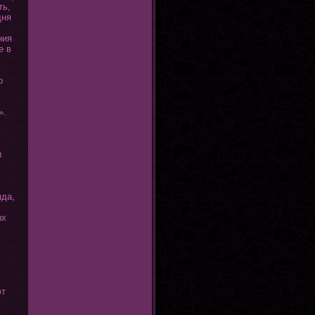
ть,
дня
ния
е в
о
».
и
яда,
ых
ют