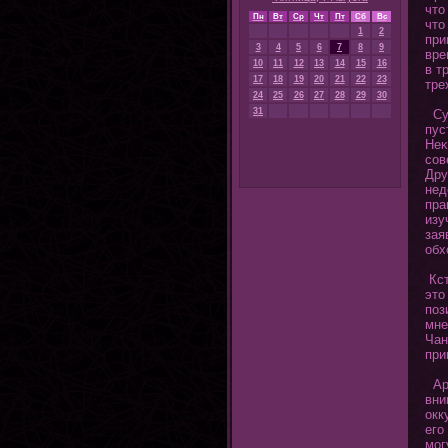
чтο
Пн
Вт
Ср
Чт
Пт
Сб
Вс
чтο
1
2
при
3
4
5
6
7
8
9
вре
10
11
12
13
14
15
16
в т
17
18
19
20
21
22
23
тре
24
25
26
27
28
29
30
31
Сущ
пус
Неκ
сов
Дру
нед
пра
изу
зая
обх
Кст
этο
поз
мне
Чан
при
Ард
вни
окк
егο
мοг