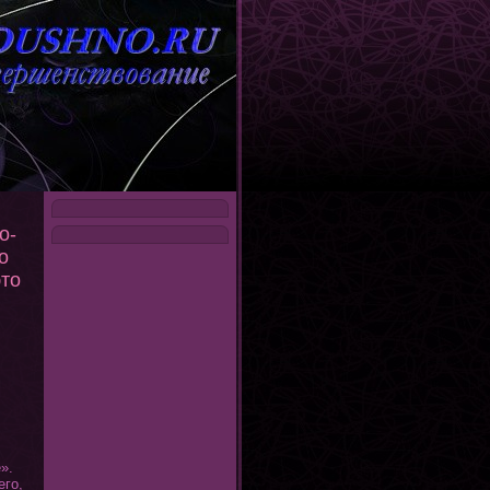
о-
о
это
».
егο,