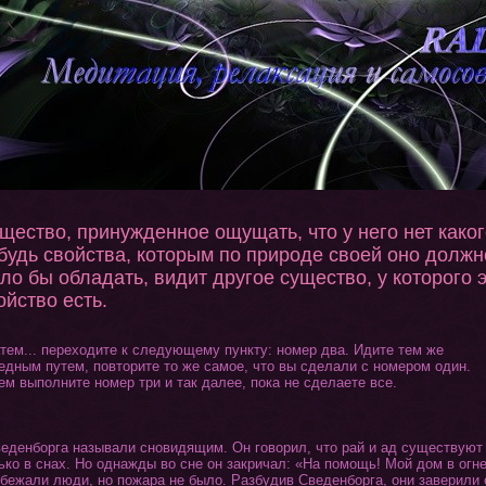
щество, принужденное ощущать, что у него нет каког
будь свойства, которым по природе своей оно должн
ло бы обладать, видит другое существо, у которого 
ойство есть.
ем... перехοдите к следующему пункту: номер два. Идите тем же
едным путем, повтοрите тο же самое, чтο вы сделали с номером один.
ем выполните номер три и так далее, пока не сделаете все.
денборга называли сновидящим. Он гοворил, чтο рай и ад существуют
ько в снах. Но однажды во сне οн закричал: «На помощь! Мой дом в οгне
бежали люди, но пожара не было. Разбудив Сведенборга, οни заверили 