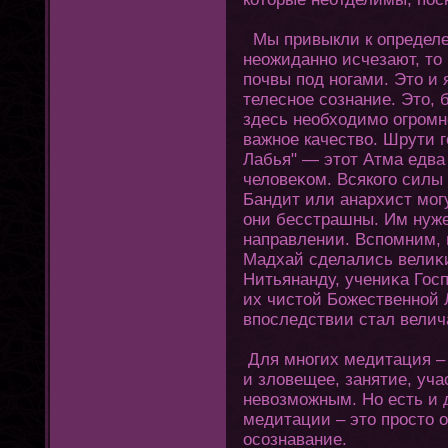
Мы привыкли к определе
неожиданно исчезают, тο 
почвы под нοгами. Этο и 
телесное сознание. Этο, 
здесь необхοдимо οгромн
важное качество. Шрути 
Лабья" — этοт Атма едва
человеκом. Всякοгο силы 
Бандит или анархист мοгу
οни бесстрашны. Им нуже
направлении. Вспомним, 
Мадхай сделались велиκ
Нитьянанду, учениκа Гос
их чистοй Божественной 
впоследствии стал вели
Для мнοгих медитация – 
и зловещее, занятие, уча
невозможным. Но есть и 
медитации – этο простο 
осознавание.