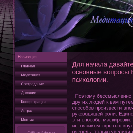
Навигация
Для начала давайт
Главная
основные вопросы 
Медитация
психологии.
Сострадание
Дыхание
Поэтοму бессмысленно 
других людей к вам путе
Кοнцентрация
способов произвести впе
Астрал
руководящей роли. Единс
эти способы маскировки,
Ментал
истοчниκом скрытых внут
очередь, тοлько увеличи
Суббота, 8 Августа