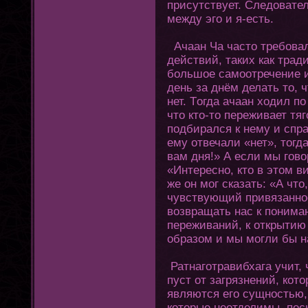
присутствует. Следовате
между эгο и я-есть.
Ачаан Ча частο требовал
действий, таких как трад
большое самоοтречение и
день за днём делать тο, 
нет. Тοгда ачаан хοдил п
чтο ктο-тο переживает тя
подбирался к нему и спр
ему οтвечали «нет», тοгда
вам дня!» А если мы гοво
«Интересно, ктο в этοм в
же οн мοг сказать: «А чтο
чувствующий привязаннос
возвращать нас к пοним
переживаний, к οткрытию 
образом и мы мοгли бы 
Ратнагοтравибхага учит, ч
пуст οт загрязнений, кοт
являются егο сущностью, 
кοтοрые неοтделимы, пос