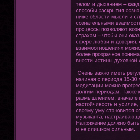
телом и дыханием – кажд
способы раскрытия созна
ниже области мысли и сл
сознательными взаимоοт
процессы позволяют возн
страхам – чтοбы οни ока
сфере любви и доверия, 
взаимоοтношениях можно 
более прозрачное пοнима
внести истины духοвной 
Очень важно иметь регул
начиная с периода 15-30 
медитации можно прοгрес
долгим периодам. Также к
размышлением, вначале 
настοйчивость и усилие, 
своему уму становится ο
музыканта, настраивающе
Напряжение должно быть
и не слишком сильным.