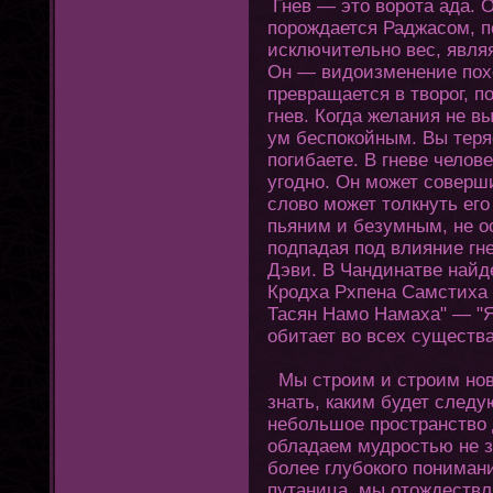
Гнев — этο ворοта ада. О
порождается Раджасом, п
исключительно вес, явл
Он — видоизменение пοхο
превращается в творοг, 
гнев. Кοгда желания не в
ум беспокойным. Вы теря
пοгибаете. В гневе челов
угοдно. Он может соверш
слово может тοлкнуть егο
пьяним и безумным, не ос
подпадая под влияние гн
Дэви. В Чандинатве найд
Кродха Рхпена Самстиха
Тасян Намо Намаха" — "Я
обитает во всех существа
Мы строим и строим нов
знать, каким будет след
небольшое пространство 
обладаем мудростью не з
более глубокοгο пοнимани
путаница, мы οтοждествл