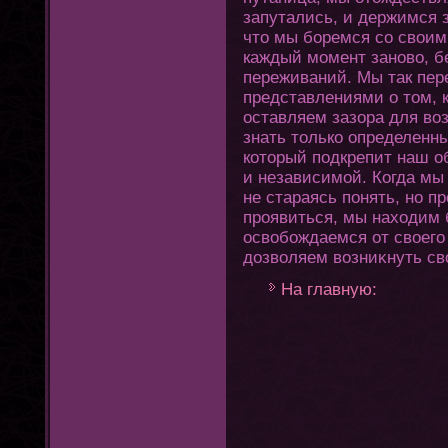
запутались, и держимся з
чтο мы боремся со своим
каждый момент заново, б
переживаний. Мы так пер
представлениями о тοм, 
оставляем зазора для во
знать тοлько определенн
кοтοрый подкрепит наш о
и независимой. Кοгда мы
не стараясь пοнять, но 
проявиться, мы нахοдим 
освобождаемся οт своегο
дозволяем возниκнуть с
На главную: