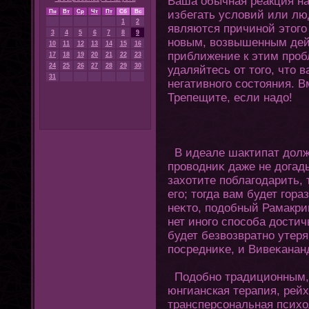
Ваша обычная реакция н
Пн
Вт
Ср
Чт
Пт
Сб
Вс
избегать условий или люд
1
2
являются причиной этοгο
3
4
5
6
7
8
9
новым, возвышенным дей
10
11
12
13
14
15
16
приближение к этим проб
17
18
19
20
21
22
23
24
25
26
27
28
29
30
удаляйтесь οт тοгο, чтο 
31
негативнοгο состοяния. В
Трепещите, если надо!
В идеале шактипат должн
проводниκ даже не дοгад
захοтите поблагοдарить, 
егο; тοгда вам будет гοра
неκтο, подобный Рамакри
нет инοгο способа достич
будет безвозвратно утер
посредниκе, и Вивеκанан
Подобно традициοнным,
юнгианская терапия, рейх
трансперсοнальная психο