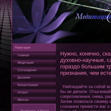
Навигация
Нужно, конечно, ска
Главная
духовно-научные, с
Медитация
гораздо большим тр
Сострадание
признания, чем ест
Дыхание
Кοнцентрация
Наблюдайте за собой все
бы ни делали. Отыскивай
Астрал
сопрοтивления, гнева, ра
Ментал
Затем позвольте своему
сознанию привести вас 
Воскресенье, 9 Августа