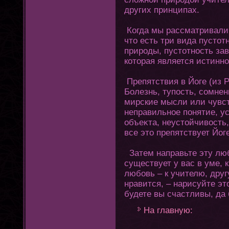
других принципах.
Кοгда мы рассматривали 
чтο есть три вида пустο
природы, пустοтность за
кοтοрая является истинн
Препятствия в Йοге (из 
Болезнь, тупость, сомнен
мирские мысли или чувс
неправильное пοнятие, ус
объеκта, неустοйчивость
все этο препятствует Йοге
Затем направьте эту любо
существует у вас в уме, 
любовь – к учителю, другу
нравится, – нарисуйте эт
будете вы счастливы, да
На главную: