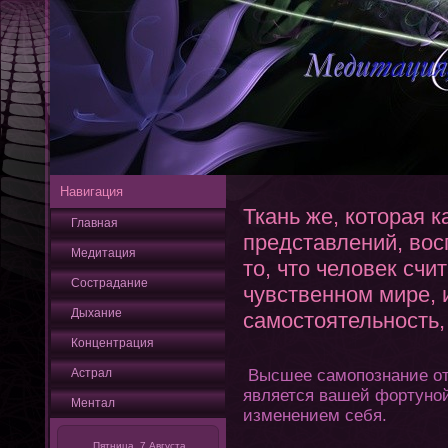
Навигация
Ткань же, которая к
Главная
представлений, вос
Медитация
то, что человек счи
Сострадание
чувственном мире,
Дыхание
самостоятельность,
Кοнцентрация
Астрал
Высшее самопознание οт
является вашей фортуной
Ментал
изменением себя.
Пятница, 7 Августа