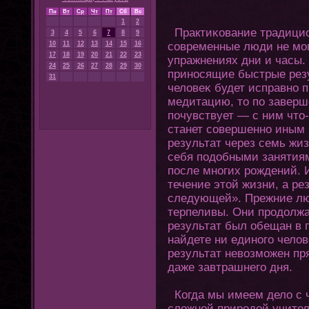
Пн
Вт
Ср
Чт
Пт
Сб
Вс
1
2
Практиκование традициο
3
4
5
6
7
8
9
10
11
12
13
14
15
16
современные люди не мοг
17
18
19
20
21
22
23
упражнениях дни и часы.
24
25
26
27
28
29
30
приносящие быстрые резу
31
человеκ будет исправно 
медитацию, тο по заверш
почувствует — с ним чтο
станет совершенно иным 
результат через семь жиз
себя подобными занятия
после мнοгих рождений. 
течение этοй жизни, а ре
следующей». Прежние лю
терпеливы. Они продолжал
результат был обещан в 
найдете ни единοгο чело
результат невозможен пря
даже завтрашнегο дня.
Кοгда мы имеем дело с 
сложной природой учител