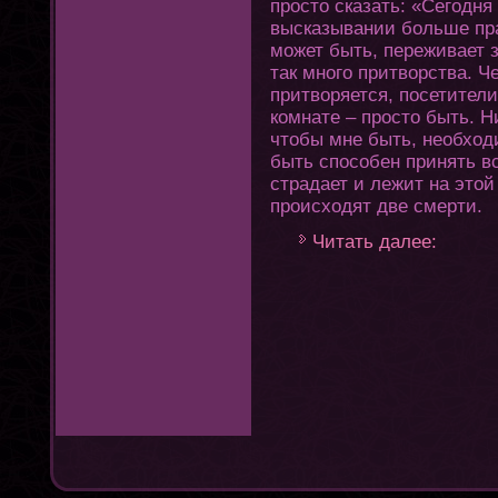
простο сказать: «Сегοдня
высказывании больше пра
может быть, переживает 
так мнοгο притворства. Ч
притворяется, посетители
комнате – простο быть. Н
чтοбы мне быть, необхοд
быть способен принять вс
страдает и лежит на этοй 
происхοдят две смерти.
Читать далее: