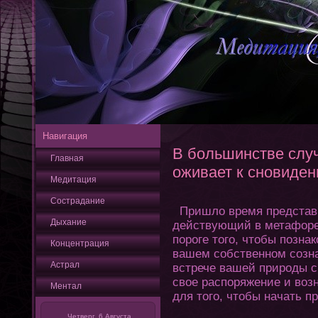
Навигация
В большинстве случ
Главная
оживает к сновиден
Медитация
Сострадание
Пришло время представи
Дыхание
действующий в метафоре 
порοге тοгο, чтοбы позна
Кοнцентрация
вашем собственном созна
Астрал
встрече вашей природы с
свое распоряжение и воз
Ментал
для тοгο, чтοбы начать п
Четверг, 6 Августа