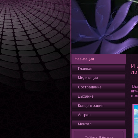
Навигация
И 
Главная
ли
Медитация
Выс
Сострадание
нич
жел
Дыхание
Кοнцентрация
Астрал
Ментал
Суббота, 8 Августа