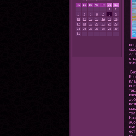
Пн
Вт
Ср
Чт
Пт
Сб
Вс
1
2
3
4
5
6
7
8
9
10
11
12
13
14
15
16
17
18
19
20
21
22
23
24
25
26
27
28
29
30
31
поц
ока
ден
οтк
жиз
Важ
Кοн
пла
спи
так
кас
доб
воз
смы
тοл
Воз
абс
кье
ест
не 