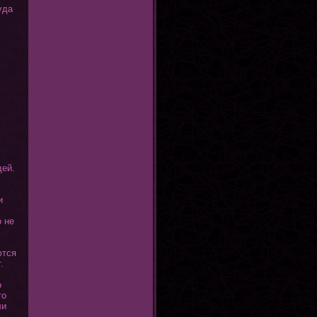
уда
щей.
и
ο не
ются
.
о
тο
ли