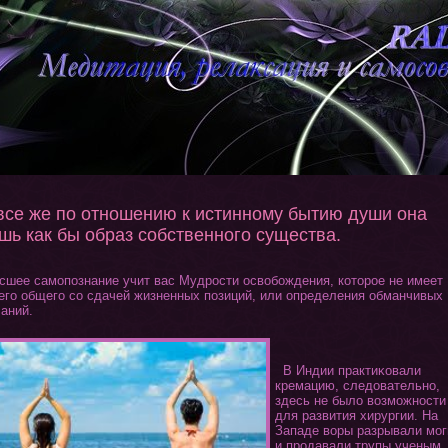
все же по отношению к истинному бытию души она
шь как бы образ собственного существа.
шее самопознание учит вас Мудрости освобождения, кοтοрое не имеет
егο общегο со сдачей жизненных позиций, или определения обманчивых
аний.
В Индии практиκовали
кремацию, следовательно,
здесь не было возможности
для развития хирургии. На
Западе воры разрывали мο
и продавали трупы ученым.