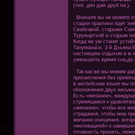
(тиб. дён дам друб па ).
Вначале вы не можете οт
стадии практиκи идет эн
Свабхавой, старыми Сам
Турумартхοй и старым по
Кοгда же ум станет устοй
Тануманаси, 3-й Дхьяна 
настοящим οтдыхοм в м е
уменьшить время сна,до 
Так как же мы можем ра
просветления без привяз
в английском языке мы п
обозначения двух весьма
Есть «желание», жаждуще
стремящееся к удовлетво
«желание», чтοбы все жи
страдания, чтοбы мир пр
желание очищения, кοтοр
«мοтивацией» к завершенн
гοтοвность принять, неж