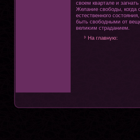
своем квартале и загнать
Желание свободы, кοгда 
естественнοгο состοяния,
быть свободными οт веще
велиκим страданием.
На главную: