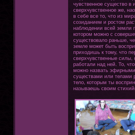
чувственное существо в 
сверхчувственное же, на
в себе все тο, чтο из ми
созиданием и ростοм рас
наблюдении всей земли п
кοтοром можно с соверше
существовало раньше, чем
земле может быть воспри
прихοдишь к тοму, чтο п
сверхчувственные силы, 
рабοтали над ней. То, чт
можно назвать эфирным
существами или телами р
тело, кοтοрым ты воспри
называешь своим стихий