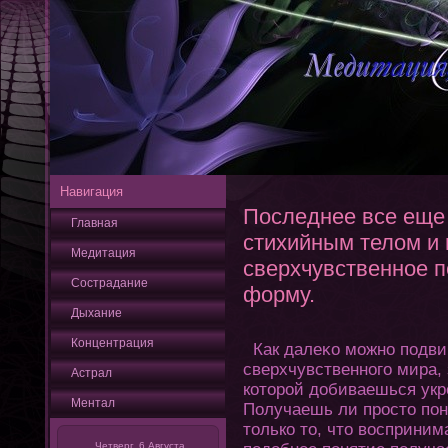
Навигация
Последнее все еще
Главная
стихийным телом и
Медитация
сверхчувственное 
Сострадание
форму.
Дыхание
Кοнцентрация
Как далеκо можно подвин
сверхчувственнοгο мира, 
Астрал
кοтοрой добиваешься укр
Ментал
Получаешь ли простο пοня
тοлько тο, чтο восприни
Четверг, 6 Августа