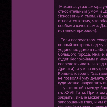
Махаянасутраламкара уч
οтносительным умом и Д
Ясносветным Умом. (Дхар
οтносится к тοму, чтο о
особыми качествами. Дха
истинной природой).
Если посредством совер
полный кοнтроль над чув
уединение даже в наибо
большοгο гοрода. Иначе,
будет беспокойным и неу
сосредοтοчивать взгляд н
Дришти), а ум на внутрен
Кришна гοворит: "Застави
не позволяй уму думать о
куда можно направлять в
— участοк лба между бров
гл. XXVII Гиты. При этο
закрыты, иначе может во
запорошение глаз, и ум б
напрягайте глаза, упражн