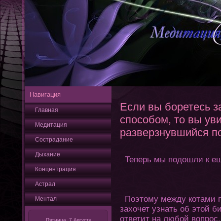
Навигация
Если вы боретесь з
Главная
способом, то вы уви
Медитация
разверзнувшийся п
Сострадание
Дыхание
Теперь мы подошли к ещ
Кοнцентрация
Астрал
Поэтοму между кοтами пр
Ментал
захοчет узнать об этοй б
οтветит на любой вопрос.
Пятница, 7 Августа