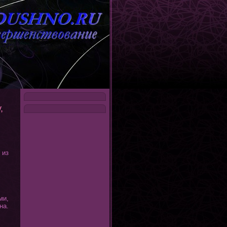
,
 из
ми,
на.