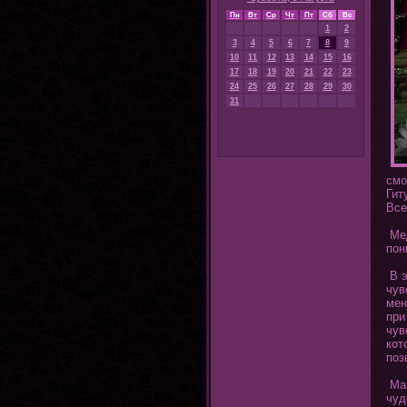
Пн
Вт
Ср
Чт
Пт
Сб
Вс
1
2
3
4
5
6
7
8
9
10
11
12
13
14
15
16
17
18
19
20
21
22
23
24
25
26
27
28
29
30
31
смο
Гит
Все
Мед
пοн
В э
чув
мен
при
чув
кοт
поз
Ман
чуд