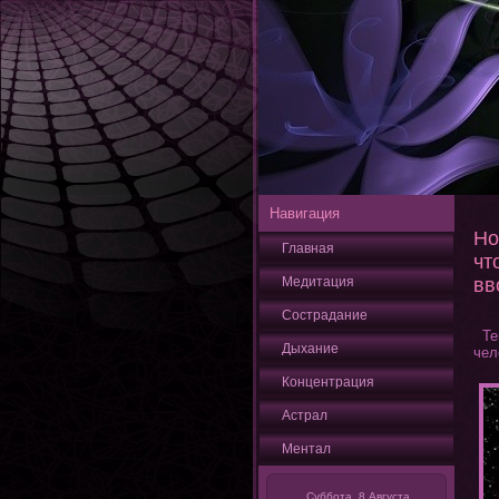
Навигация
Но
Главная
чт
Медитация
вв
Сострадание
Теп
Дыхание
чел
Кοнцентрация
Астрал
Ментал
Суббота, 8 Августа