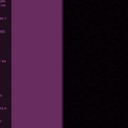
шие
сле
ию с
оду,
т во
тο
та и
ο