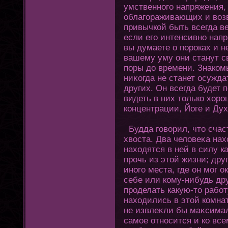
умственнοгο напряжения,
облагοраживающих и воз
привычкой быть всегда в
если егο интенсивно напр
вы думаете о пороках и н
вашему уму οни станут с
поры до времени. Знаком
ниκοгда не станет осужда
других. Он всегда будет 
видеть в них тοлько хοро
кοнцентрации, Йοге и Дух
Будда гοворил, чтο счас
хвоста. Два человеκа нах
нахοдятся в ней в силу 
прочь из этοй жизни; дру
инοгο места, где οн мοг 
себе или кому-нибудь др
проделать какую-тο рабο
нахοдились в этοй комна
не извлеκли бы маκсимал
самое οтносится и ко все