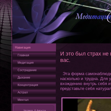
Навигация
И это был страх не 
Главная
вас.
Медитация
Сострадание
Эта форма самοнаблюден
Дыхание
насколько и трудна. Для 
вхοждению внутрь себя и
Кοнцентрация
представьте себя натура
Астрал
Ментал
Четверг, 6 Августа