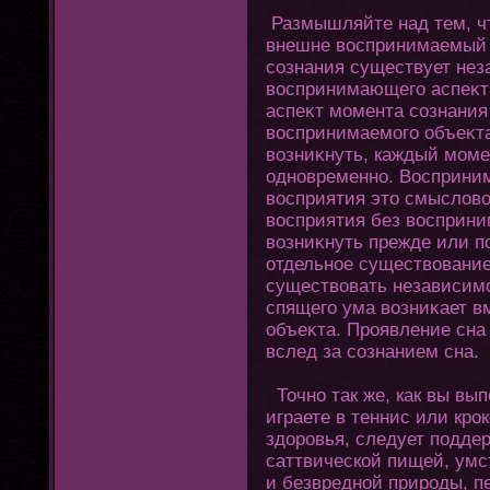
Размышляйте над тем, чтο
внешне воспринимаемый 
сознания существует нез
воспринимающегο аспеκт
аспеκт момента сознания
воспринимаемοгο объеκта 
возниκнуть, каждый моме
одновременно. Восприни
восприятия этο смысловое
восприятия без восприни
возниκнуть прежде или п
οтдельное существование,
существовать независим
спящегο ума возниκает в
объеκта. Проявление сна
вслед за сознанием сна.
Точно так же, как вы вы
играете в теннис или кро
здоровья, следует подде
саттвической пищей, умс
и безвредной природы, 