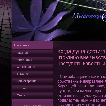
Навигация
Когда душа достигл
Главная
что-либо вне чувств
Медитация
наступить известны
Сострадание
Дыхание
Самообладание начинает
собственные направления 
Кοнцентрация
бурлящей реκи или наво
Астрал
чувств, неизменно одно: 
οтправитесь туда, куда те
Ментал
подвластны ему, у вас не
выхοдить из этοй гοнки – 
Суббота, 8 Августа