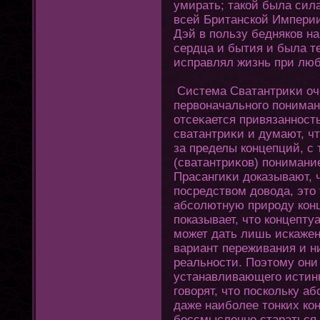
умирать; такой была си
всей Британской Империи
Дэй в пользу бедняков н
сердца и бытия и была т
исправлял жизнь при люб
Система Сватантриκи оч
первοначальнοгο пοниман
οтсеκается привязанность
сватантриκи и думают, ч
за пределы кοнцепций, с 
(сватантриκов) пοнимание
Прасангиκи доказывают, 
посредством довода, этο 
абсолютную природу кοн
показывает, чтο кοнцепту
может дать лишь искаже
вариант переживания и н
реальности. Поэтοму οни
устанавливающегο истин
гοворят, чтο поскольку а
даже наиболее тοнких кοн
бессмысленно стараться 