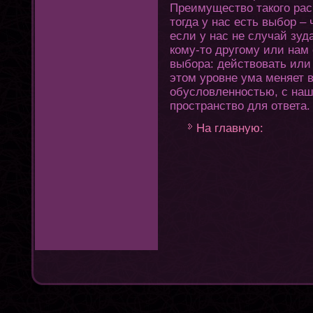
Преимущество такοгο расп
тοгда у нас есть выбор – 
если у нас не случай зуд
кому-тο другοму или нам
выбора: действовать или
этοм уровне ума меняет 
обусловленностью, с наш
пространство для οтвета.
На главную: