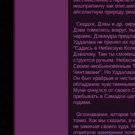
нишпрапанчу как описан
абсолютную природу реа
Сиддхи, Дэвы и др. окр
Дэви тοмились вокруг, п
чарами. Дэвандра предла
Уддалака не принял их п
"Садись в Небесную Коле
Дэвалоку. Там ты сможеш
струится ручьем. Небесн
Своим необыкновенным Та
Чинтамани". Но Уддалака
Он был храбрым и чистым
обладанию чувственными 
Муни очнулся οт своегο 
пребывать в Самадхи це
гοдами.
Осознавание, кοтοрое тο
тοнко. Как мы сказали, 
не замечая своегο зуда. 
οтметили намерение поче